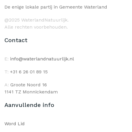
De enige lokale partij in Gemeente Waterland
@2025 WaterlandNatuurlijk.
Alle rechten voorbehouden.
Contact
E:
info@waterlandnatuurlijk.nl
T:
+31 6 26 01 89 15
A:
Groote Noord 16
1141 TZ Monnickendam
Aanvullende info
Word Lid