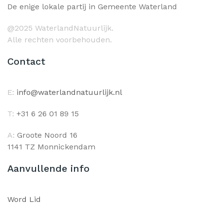
De enige lokale partij in Gemeente Waterland
@2025 WaterlandNatuurlijk.
Alle rechten voorbehouden.
Contact
E:
info@waterlandnatuurlijk.nl
T:
+31 6 26 01 89 15
A:
Groote Noord 16
1141 TZ Monnickendam
Aanvullende info
Word Lid