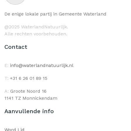
De enige lokale partij in Gemeente Waterland
@2025 WaterlandNatuurlijk.
Alle rechten voorbehouden.
Contact
E:
info@waterlandnatuurlijk.nl
T:
+31 6 26 01 89 15
A:
Groote Noord 16
1141 TZ Monnickendam
Aanvullende info
Word Lid